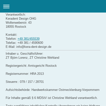
Verantwortlich:
Keradent Design OHG
Wollenweberstr.
43
18055
Rostock
Kontakt:
Telefon:
+49 381/455539
Telefax: +49 381 / 4590600
E-Mail:
info@kera-dent-design.de
Inhaber u. Geschäftsführer:
ZT Björn Lorenz, ZT Christine Wehland
Registergericht: Amtsgericht Rostock
Registernummer: HRA 2013
Steuernr.: 079 / 157 / 28701
Aufsichtsbehörde: Handwerkskammer Ostmecklenburg-Vorpommern
Für Inhalte gemäß § 6 MDStV ist Christine Wehland verantwortlich.
Trotz sorgfältiger inhaltlicher Kontrolle übernehmen wir keine Haftung